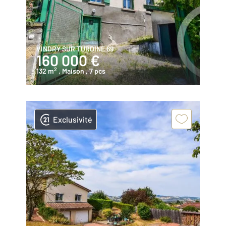
VINDRY SUR TURDINE 69
160 000 €
2
132 m
, Maison
, 7 pcs
Exclusivité