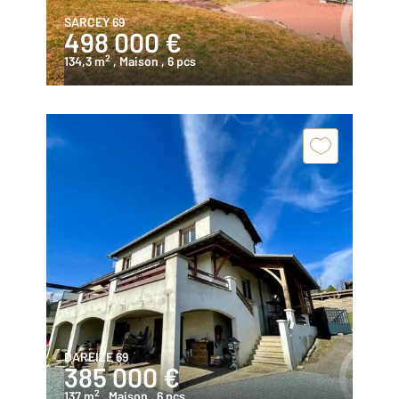
SARCEY 69
498 000 €
2
134,3 m
, Maison
, 6 pcs
DAREIZE 69
385 000 €
2
137 m
, Maison
, 6 pcs