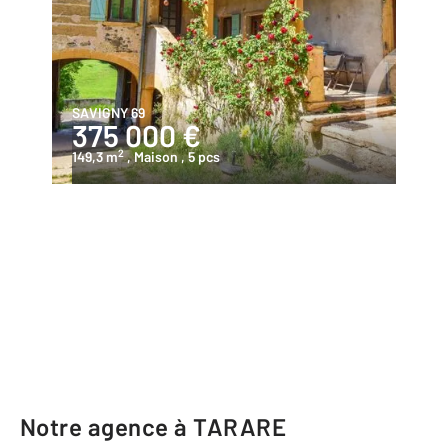
SAVIGNY 69
375 000 €
2
149,3 m
, Maison
, 5 pcs
Notre agence à TARARE