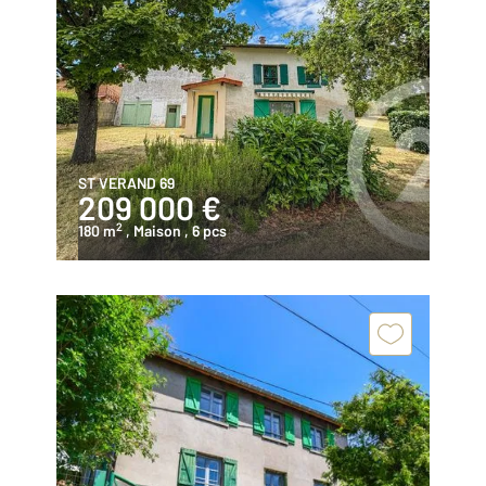
ST VERAND 69
209 000 €
2
180 m
, Maison
, 6 pcs