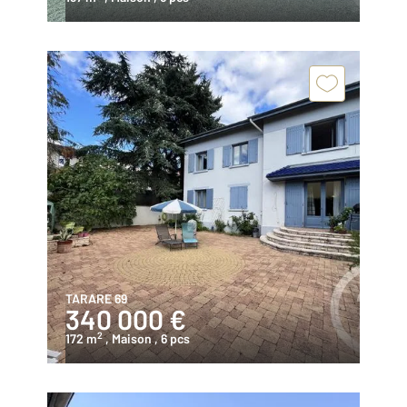
TARARE 69
340 000 €
2
172 m
, Maison
, 6 pcs