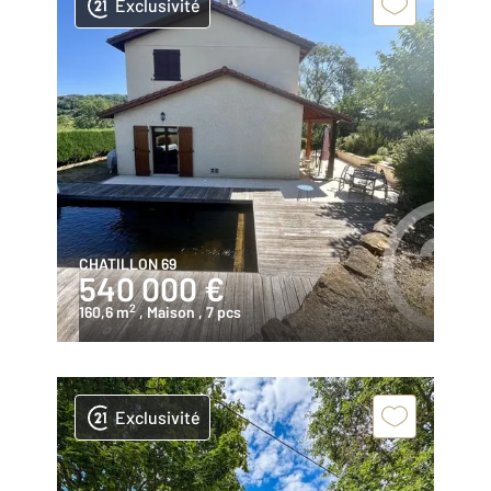
Exclusivité
CHATILLON 69
540 000 €
2
160,6 m
, Maison
, 7 pcs
Exclusivité