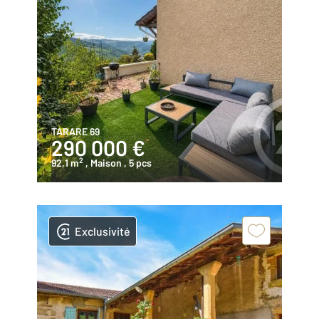
TARARE 69
290 000 €
2
92,1 m
, Maison
, 5 pcs
Exclusivité