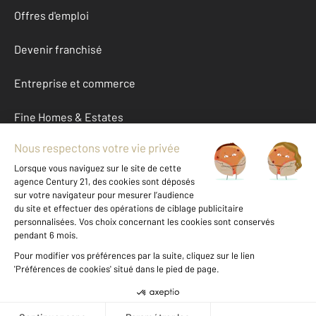
Offres d'emploi
Devenir franchisé
Entreprise et commerce
Fine Homes & Estates
À propos
International
Nous contacter
Mentions légales & CGU et Barèmes d'honoraires
Données personnelles