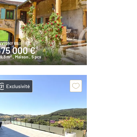
AVIGNY 69
375 000 €
2
9,3 m
, Maison
, 5 pcs
Exclusivité