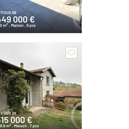
FFOUX 69
449 000 €
2
80 m
, Maison
, 6 pcs
FFOUX 69
315 000 €
2
8,6 m
, Maison
, 7 pcs