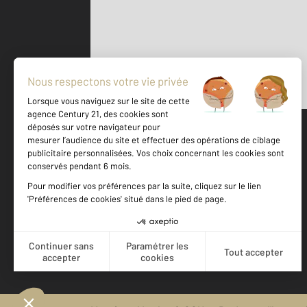
Parlons de vous, parlons biens
500 m
©
Mappy
Votre agence est notée
Achat
Location
Vente
Gestion
9,4
/
10
9,6/10