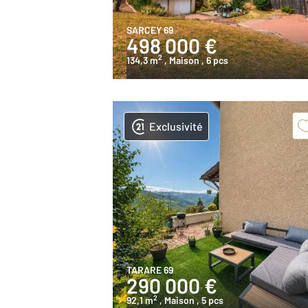
SARCEY 69
498 000 €
2
134,3 m
, Maison
, 6 pcs
Exclusivité
TARARE 69
290 000 €
2
92,1 m
, Maison
, 5 pcs