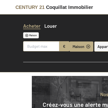
CENTURY 21
Coquillat Immobilier
Acheter
Louer
Maison
€
Maison
Appar
No
Créez-vous une alerte mail pour être averti quand une annonce est en ligne et consultez la