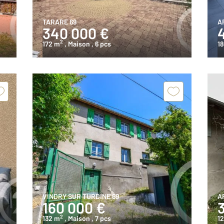
TARARE 69
A
340 000 €
2
172 m
, Maison
, 6 pcs
1
VINDRY SUR TURDINE 69
A
160 000 €
2
132 m
, Maison
, 7 pcs
12