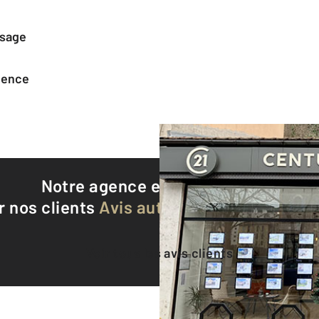
ssage
agence
Notre agence est notée
9,4/10
r nos clients
Avis authentifiés par Qualite
Voir tous les avis clients