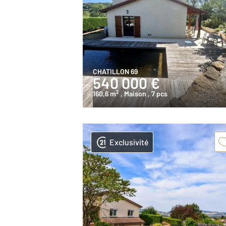
CHATILLON 69
540 000 €
2
160,6 m
, Maison
, 7 pcs
Exclusivité