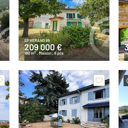
ST VERAND 69
S
209 000 €
2
180 m
, Maison
, 6 pcs
14