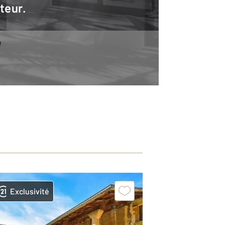
teur.
e
Exclusivité