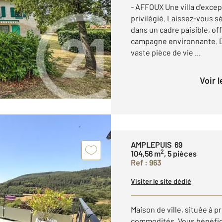
- AFFOUX Une villa d'exce
privilégié. Laissez-vous s
dans un cadre paisible, of
campagne environnante. Dè
vaste pièce de vie ...
Voir 
AMPLEPUIS 69
2
104,56 m
, 5 pièces
Ref : 963
Visiter le site dédié
Maison de ville, située à p
commodités. Vous bénéfici