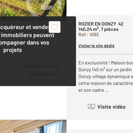
ROZIER EN DONZY 42
acquéreur et vendeur,
2
140,24 m
, 7 pièces
 immobiliers peuvent
Ref : 1093
ompagner dans vos
Visiter le site dédié
projets
En exclusivité ! Maison b
Demander une
Donzy 140 m² sur un jardi
estimation
Donzy, village dynamique 
cette maison de caractère 
et son cadre ...
Visite vidéo