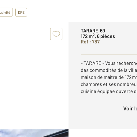
usivité
DPE
TARARE 69
2
172 m
, 6 pièces
Ref : 787
- TARARE - Vous recherch
des commodités de la vill
maison de maître de 172m²
chambres et ses nombreux 
cuisine équipée ouverte sur
Voir 