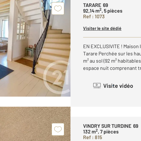
TARARE 69
2
92,14 m
, 5 pièces
Ref : 1073
Visiter le site dédié
EN EXCLUSIVITE ! Maison 
Tarare Perchée sur les ha
m² au sol (92 m² habitables
espace nuit comprenant tr
Visite vidéo
VINDRY SUR TURDINE 69
2
132 m
, 7 pièces
Ref : 815