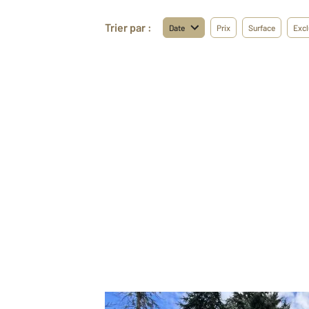
Trier par :
Date
Prix
Surface
Excl