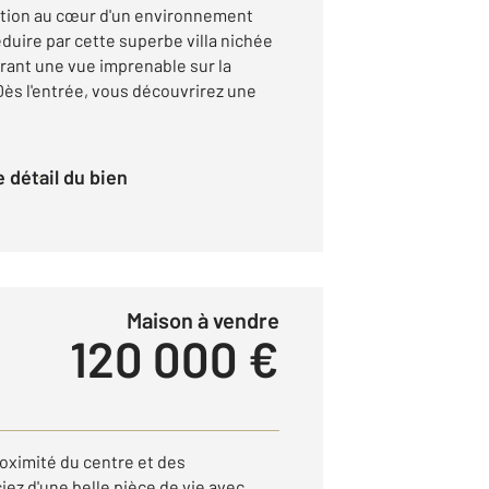
ption au cœur d'un environnement
éduire par cette superbe villa nichée
frant une vue imprenable sur la
s l'entrée, vous découvrirez une
le détail du bien
Maison à vendre
120 000 €
roximité du centre et des
ez d'une belle pièce de vie avec