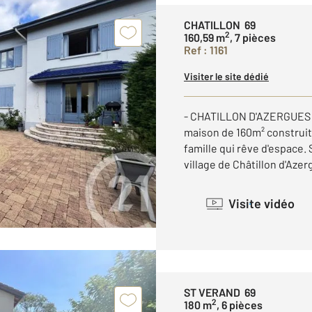
CHATILLON 69
2
160,59 m
, 7 pièces
Ref : 1161
Visiter le site dédié
- CHATILLON D'AZERGUES - 
maison de 160m² construit
famille qui rêve d'espace.
village de Châtillon d'Azer
Visite vidéo
ST VERAND 69
2
180 m
, 6 pièces