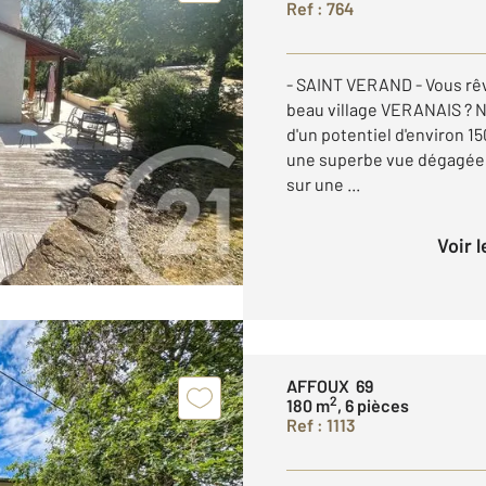
Ref : 764
- SAINT VERAND - Vous rê
beau village VERANAIS ? N
d'un potentiel d'environ 1
une superbe vue dégagée.
sur une ...
Voir 
AFFOUX 69
2
180 m
, 6 pièces
Ref : 1113