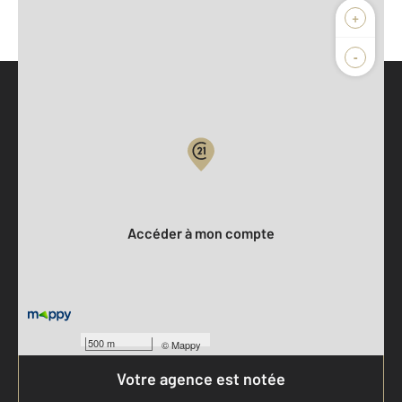
+
-
Parlons de vous, parlons biens
Votre compte :
Accéder à mon compte
500 m
©
Mappy
Votre agence est notée