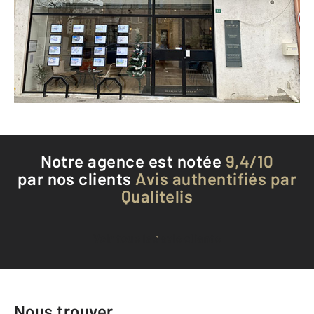
TARARE - 69170
Envoyer un message
Téléphoner à l'agence
Notre agence est notée
9,4/10
par nos clients
Avis authentifiés par
Qualitelis
Voir tous les avis clients
Nous trouver