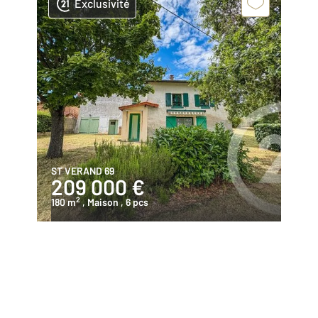
Exclusivité
ST VERAND 69
209 000 €
2
180 m
, Maison
, 6 pcs