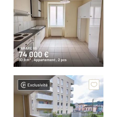
TARARE 69
74 000 €
2
30,9 m
, Appartement
, 2 pcs
Exclusivité