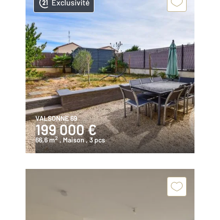
Exclusivité
VALSONNE 69
199 000 €
2
66,6 m
, Maison
, 3 pcs