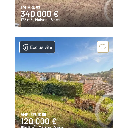
TARARE 69
340 000 €
2
172 m
, Maison
, 6 pcs
Exclusivité
AMPLEPUIS 69
120 000 €
2
104,6 m
, Maison
, 5 pcs