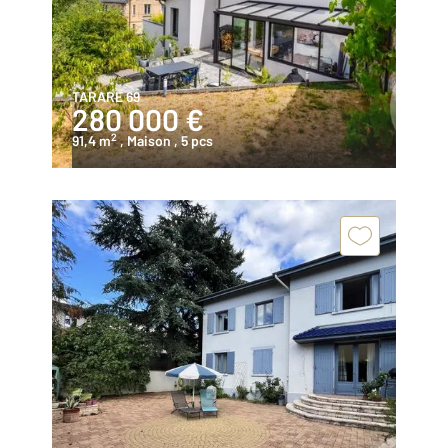
TARARE 69
280 000 €
2
91,4 m
, Maison
, 5 pcs