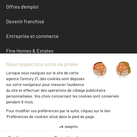
Offres d'emploi
Devenir franchisé
Entreprise et commerce
Fine Homes & Estates
À propos
International
Nous contacter
Mentions légales & CGU et Barèmes d'honoraires
Données personnelles