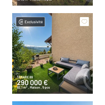
Exclusivité
TARARE 69
290 000 €
2
92,1 m
, Maison
, 5 pcs