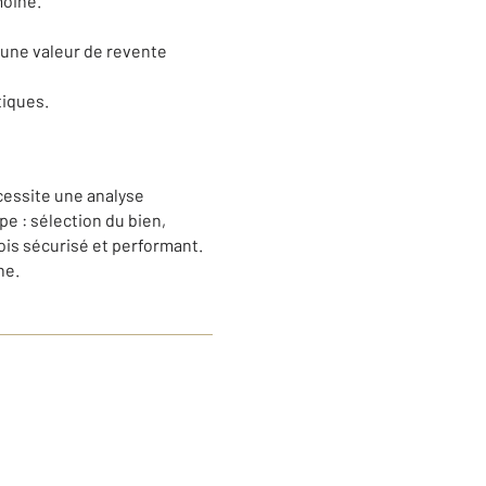
moine.
t une valeur de revente
tiques.
cessite une analyse
e : sélection du bien,
fois sécurisé et performant.
ne.