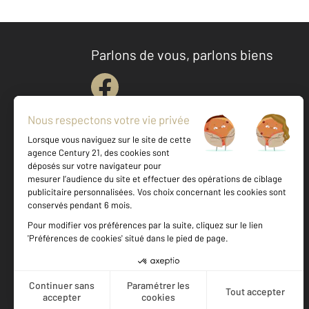
Parlons de vous, parlons biens
Votre agence est notée
Achat
Location
Vente
Gestion
9,4
/
10
9,6/10