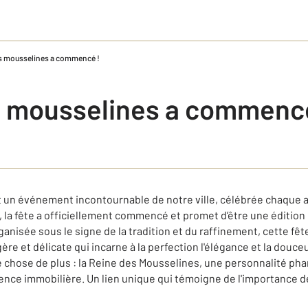
es mousselines a commencé !
s mousselines a commenc
 un événement incontournable de notre ville, célébrée chaque a
la fête a officiellement commencé et promet d’être une édition i
rganisée sous le signe de la tradition et du raffinement, cette fêt
re et délicate qui incarne à la perfection l'élégance et la douceu
que chose de plus : la Reine des Mousselines, une personnalité p
agence immobilière. Un lien unique qui témoigne de l'importance