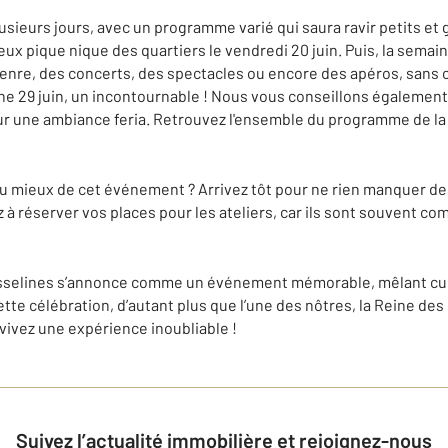
lusieurs jours, avec un programme varié qui saura ravir petits e
ameux pique nique des quartiers le vendredi 20 juin. Puis, la sema
enre, des concerts, des spectacles ou encore des apéros, sans o
che 29 juin, un incontournable ! Nous vous conseillons également 
ur une ambiance feria. Retrouvez l'ensemble du programme de la 
au mieux de cet événement ? Arrivez tôt pour ne rien manquer d
à réserver vos places pour les ateliers, car ils sont souvent co
sselines s’annonce comme un événement mémorable, mêlant cultu
te célébration, d’autant plus que l’une des nôtres, la Reine des
vivez une expérience inoubliable !
Suivez l’actualité immobilière et rejoignez-nous